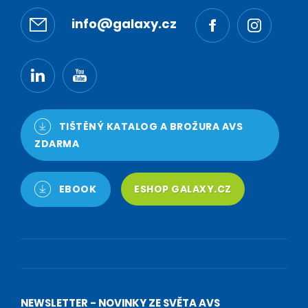
info@galaxy.cz
TIŠTĚNÝ KATALOG A BROŽURA AVS
ZDARMA
EBOOK
ESHOP GALAXY.CZ
NEWSLETTER - NOVINKY ZE SVĚTA AVS