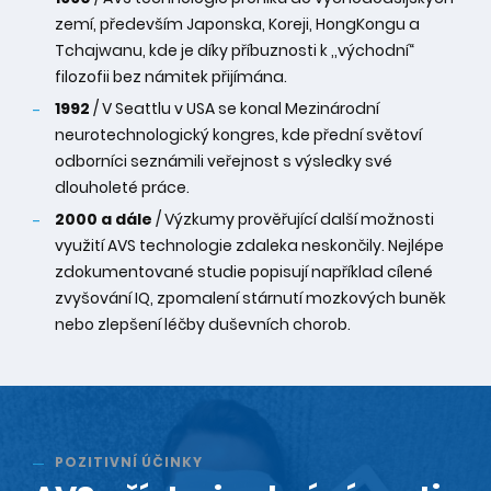
zemí, především Japonska, Koreji, HongKongu a
Tchajwanu, kde je díky příbuznosti k ,,východní“
filozofii bez námitek přijímána.
1992
/ V Seattlu v USA se konal Mezinárodní
neurotechnologický kongres, kde přední světoví
odborníci seznámili veřejnost s výsledky své
dlouholeté práce.
2000 a dále
/ Výzkumy prověřující další možnosti
využití AVS technologie zdaleka neskončily. Nejlépe
zdokumentované studie popisují například cílené
zvyšování IQ, zpomalení stárnutí mozkových buněk
nebo zlepšení léčby duševních chorob.
POZITIVNÍ ÚČINKY