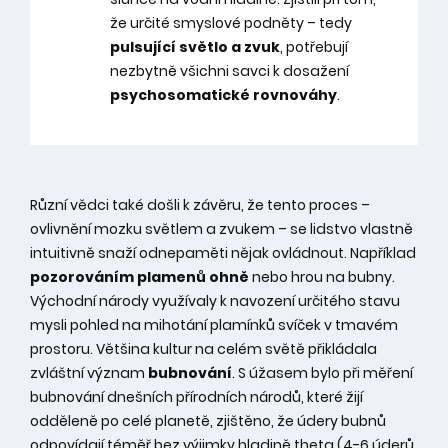
že určité smyslové podněty – tedy
pulsující světlo a zvuk
, potřebují
nezbytně všichni savci k dosažení
psychosomatické rovnováhy
.
Různí vědci také došli k závěru, že tento proces –
ovlivnění mozku světlem a zvukem – se lidstvo vlastně
intuitivně snaží odnepaměti nějak ovládnout. Například
pozorováním plamenů ohně
nebo hrou na bubny.
Východní národy využívaly k navození určitého stavu
mysli pohled na mihotání plamínků svíček v tmavém
prostoru. Většina kultur na celém světě přikládala
zvláštní význam
bubnování
. S úžasem bylo při měření
bubnování dnešních přírodních národů, které žijí
odděleně po celé planetě, zjištěno, že údery bubnů
odpovídají téměř bez výjimky hladině theta (4-6 úderů