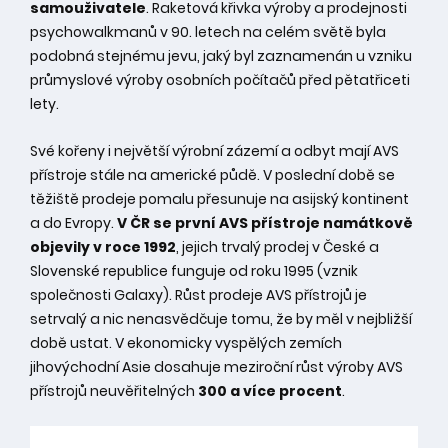
samouživatele
. Raketová křivka výroby a prodejnosti
psychowalkmanů v 90. letech na celém světě byla
podobná stejnému jevu, jaký byl zaznamenán u vzniku
průmyslové výroby osobních počítačů před pětatřiceti
lety.
Své kořeny i největší výrobní zázemí a odbyt mají AVS
přístroje stále na americké půdě. V poslední době se
těžiště prodeje pomalu přesunuje na asijský kontinent
a do Evropy.
V ČR se první AVS přístroje namátkově
objevily v roce 1992
, jejich trvalý prodej v České a
Slovenské republice funguje od roku 1995 (vznik
společnosti Galaxy). Růst prodeje AVS přístrojů je
setrvalý a nic nenasvědčuje tomu, že by měl v nejbližší
době ustat. V ekonomicky vyspělých zemích
jihovýchodní Asie dosahuje meziroční růst výroby AVS
přístrojů neuvěřitelných
300 a více procent
.