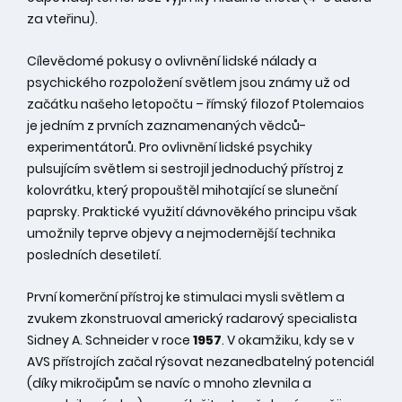
za vteřinu).
Cílevědomé pokusy o ovlivnění lidské nálady a
psychického rozpoložení světlem jsou známy už od
začátku našeho letopočtu – římský filozof Ptolemaios
je jedním z prvních zaznamenaných vědců-
experimentátorů. Pro ovlivnění lidské psychiky
pulsujícím světlem si sestrojil jednoduchý přístroj z
kolovrátku, který propouštěl mihotající se sluneční
paprsky. Praktické využití dávnověkého principu však
umožnily teprve objevy a nejmodernější technika
posledních desetiletí.
První komerční přístroj ke stimulaci mysli světlem a
zvukem zkonstruoval americký radarový specialista
Sidney A. Schneider v roce
1957
. V okamžiku, kdy se v
AVS přístrojích začal rýsovat nezanedbatelný potenciál
(díky mikročipům se navíc o mnoho zlevnila a