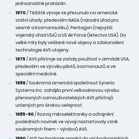
jednoznačně prokázán.
1970
/ Těžiště vývoje se přesunulo na americké
státní úřady: především NASA (národní úřad pro
vesmír a kosmonautiku), Pentagon (nejvyšší
vojenský úřad USA) a US Air Force (letectvo USA). Do
velké míry byly veškeré nové objevy a zdokonalení
technologie AVS utajeny.
1975
/ AVS přístroje se začaly používat v armádě USA,
především ve výcviku pilotů, kosmonautů a ve
speciální medicíně.
1986
/ Soukromá americká společnost Synetic
Systems Inc. zahájila první velkosériovou výrobu
přenosných samouživatelských AVS přístrojů
určených pro širokou veřejnost.
1985-90
/ Rozvoj mikroelektroniky a odtajnění
posledních novinek ve vývoji nastartovaly vznik
soukromých firem – výrobců AVS.
1990
/ AVS technologie proniká do východoasijských