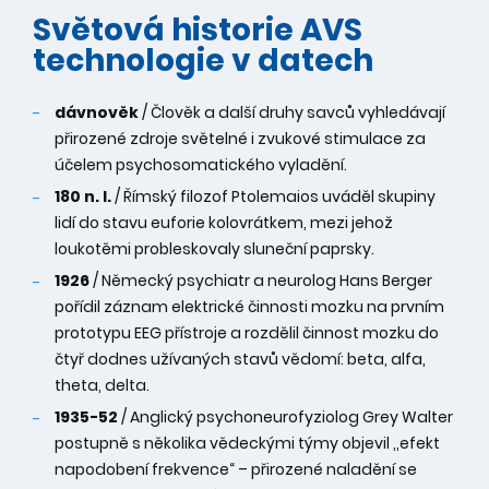
Světová historie AVS
technologie v datech
dávnověk
/ Člověk a další druhy savců vyhledávají
přirozené zdroje světelné i zvukové stimulace za
účelem psychosomatického vyladění.
180 n. l.
/ Římský filozof Ptolemaios uváděl skupiny
lidí do stavu euforie kolovrátkem, mezi jehož
loukotěmi probleskovaly sluneční paprsky.
1926
/ Německý psychiatr a neurolog Hans Berger
pořídil záznam elektrické činnosti mozku na prvním
prototypu EEG přístroje a rozdělil činnost mozku do
čtyř dodnes užívaných stavů vědomí: beta, alfa,
theta, delta.
1935-52
/ Anglický psychoneurofyziolog Grey Walter
postupně s několika vědeckými týmy objevil ,,efekt
napodobení frekvence“ – přirozené naladění se