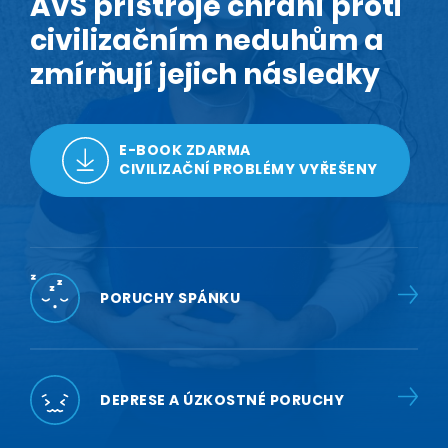
AVS přístroje chrání proti
civilizačním neduhům a
zmírňují jejich následky
E-BOOK ZDARMA
CIVILIZAČNÍ PROBLÉMY VYŘEŠENY
PORUCHY SPÁNKU
DEPRESE A ÚZKOSTNÉ PORUCHY