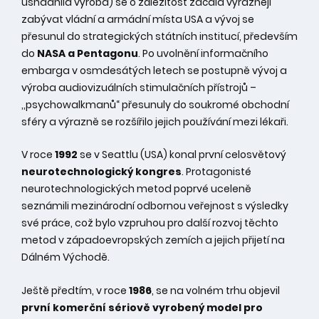
usnadnila výroba) se o záležitost začala výrazněji
zabývat vládní a armádní místa USA a vývoj se
přesunul do strategických státních institucí, především
do
NASA a Pentagonu
. Po uvolnění informačního
embarga v osmdesátých letech se postupně vývoj a
výroba audiovizuálních stimulačních přístrojů –
,,psychowalkmanů“ přesunuly do soukromé obchodní
sféry a výrazně se rozšířilo jejich používání mezi lékaři.
V roce
1992
se v Seattlu (USA) konal první celosvětový
neurotechnologický kongres
. Protagonisté
neurotechnologických metod poprvé uceleně
seznámili mezinárodní odbornou veřejnost s výsledky
své práce, což bylo vzpruhou pro další rozvoj těchto
metod v západoevropských zemích a jejich přijetí na
Dálném Východě.
Ještě předtím, v roce
1986
, se na volném trhu objevil
první komerční sériově vyrobený model pro