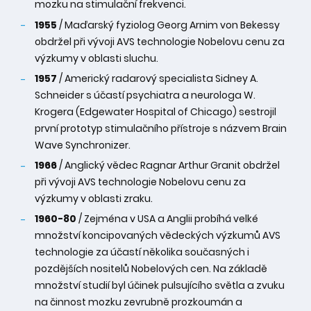
mozku na stimulační frekvenci.
1955
/ Maďarský fyziolog Georg Arnim von Bekessy
obdržel při vývoji AVS technologie Nobelovu cenu za
výzkumy v oblasti sluchu.
1957
/ Americký radarový specialista Sidney A.
Schneider s účastí psychiatra a neurologa W.
Krogera (Edgewater Hospital of Chicago) sestrojil
první prototyp stimulačního přístroje s názvem Brain
Wave Synchronizer.
1966
/ Anglický vědec Ragnar Arthur Granit obdržel
při vývoji AVS technologie Nobelovu cenu za
výzkumy v oblasti zraku.
1960-80
/ Zejména v USA a Anglii probíhá velké
množství koncipovaných vědeckých výzkumů AVS
technologie za účastí několika současných i
pozdějších nositelů Nobelových cen. Na základě
množství studií byl účinek pulsujícího světla a zvuku
na činnost mozku zevrubně prozkoumán a