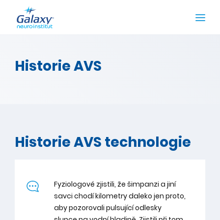
Historie AVS
Historie AVS technologie
Fyziologové zjistili, že šimpanzi a jiní
savci chodí kilometry daleko jen proto,
aby pozorovali pulsující odlesky
slunce na vodní hladině. Zjistili při tom,