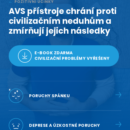
POZITIVNÍ ÚČINKY
AVS přístroje chrání proti
civilizačním neduhům a
zmírňují jejich následky
E-BOOK ZDARMA
CIVILIZAČNÍ PROBLÉMY VYŘEŠENY
PORUCHY SPÁNKU
DEPRESE A ÚZKOSTNÉ PORUCHY