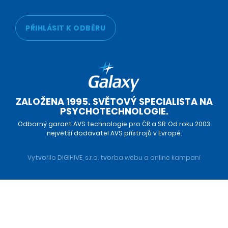
PŘIHLÁSIT K ODBĚRU
ZALOŽENA 1995. SVĚTOVÝ SPECIALISTA NA
PSYCHOTECHNOLOGIE.
Odborný garant AVS technologie pro ČR a SR. Od roku 2003
největší dodavatel AVS přístrojů v Evropě.
Vytvořilo DIGIHIVE, s.r.o.
tvorba webu
a
online kampaní