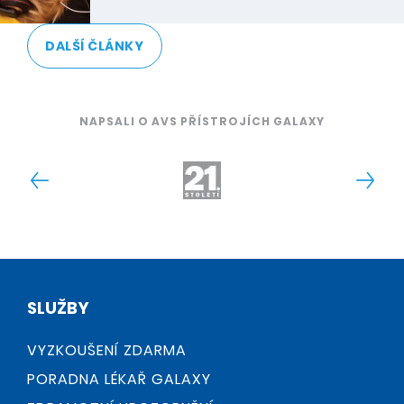
DALŠÍ ČLÁNKY
NAPSALI O AVS PŘÍSTROJÍCH GALAXY
SLUŽBY
VYZKOUŠENÍ ZDARMA
PORADNA LÉKAŘ GALAXY