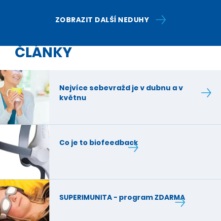
ZOBRAZIT DALŠÍ NEDUHY
ČLÁNKY
Nejvíce sebevražd je v dubnu a v
květnu
Co je to biofeedback
SUPERIMUNITA - program ZDARMA