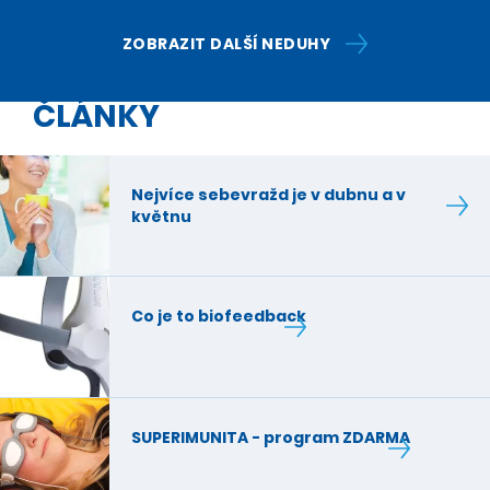
ZOBRAZIT DALŠÍ NEDUHY
ČLÁNKY
Nejvíce sebevražd je v dubnu a v
květnu
Co je to biofeedback
SUPERIMUNITA - program ZDARMA