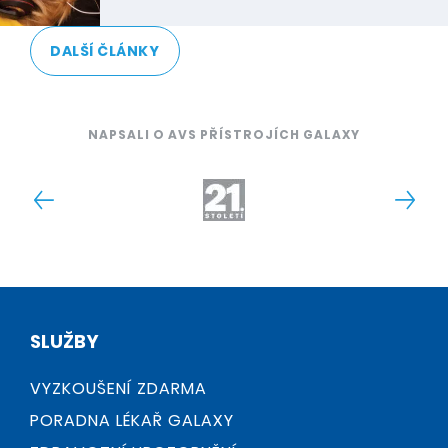
DALŠÍ ČLÁNKY
NAPSALI O AVS PŘÍSTROJÍCH GALAXY
SLUŽBY
VYZKOUŠENÍ ZDARMA
PORADNA LÉKAŘ GALAXY