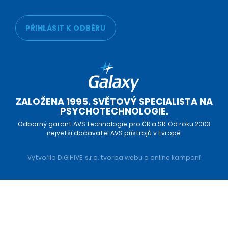
PŘIHLÁSIT K ODBĚRU
ZALOŽENA 1995. SVĚTOVÝ SPECIALISTA NA
PSYCHOTECHNOLOGIE.
Odborný garant AVS technologie pro ČR a SR. Od roku 2003
největší dodavatel AVS přístrojů v Evropě.
Vytvořilo DIGIHIVE, s.r.o.
tvorba webu
a
online kampaní