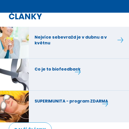
ČLÁNKY
Nejvíce sebevražd je v dubnu a v
květnu
Co je to biofeedback
SUPERIMUNITA - program ZDARMA