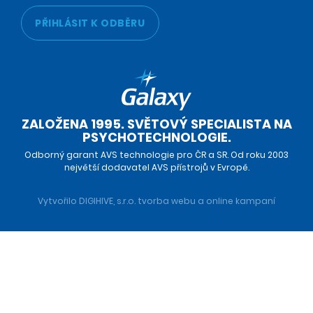
PŘIHLÁSIT K ODBĚRU
ZALOŽENA 1995. SVĚTOVÝ SPECIALISTA NA
PSYCHOTECHNOLOGIE.
Odborný garant AVS technologie pro ČR a SR. Od roku 2003
největší dodavatel AVS přístrojů v Evropě.
Vytvořilo DIGIHIVE, s.r.o.
tvorba webu
a
online kampaní