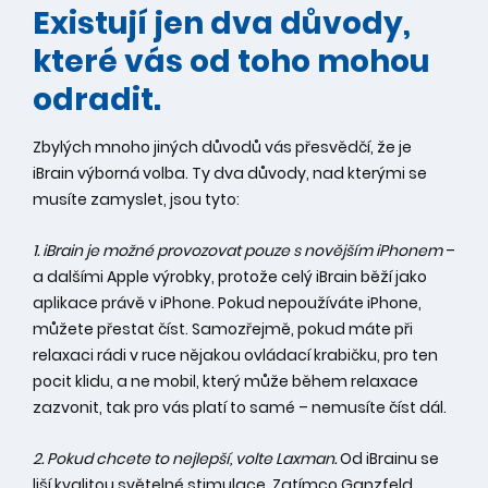
Existují jen dva důvody,
které vás od toho mohou
odradit.
Zbylých mnoho jiných důvodů vás přesvědčí, že je
iBrain výborná volba. Ty dva důvody, nad kterými se
musíte zamyslet, jsou tyto:
1. iBrain je možné provozovat pouze s novějším iPhonem
–
a dalšími Apple výrobky, protože celý iBrain běží jako
aplikace právě v iPhone. Pokud nepoužíváte iPhone,
můžete přestat číst. Samozřejmě, pokud máte při
relaxaci rádi v ruce nějakou ovládací krabičku, pro ten
pocit klidu, a ne mobil, který může během relaxace
zazvonit, tak pro vás platí to samé – nemusíte číst dál.
2. Pokud chcete to nejlepší, volte Laxman.
Od iBrainu se
liší kvalitou světelné stimulace. Zatímco Ganzfeld