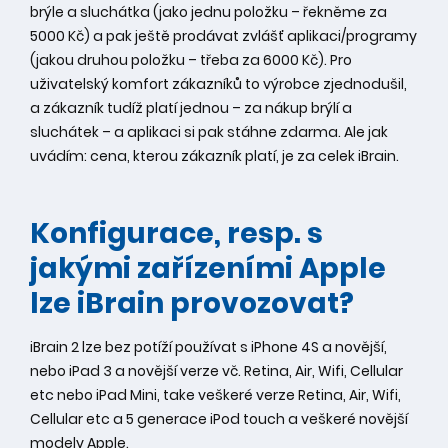
brýle a sluchátka (jako jednu položku – řekněme za
5000 Kč) a pak ještě prodávat zvlášť aplikaci/programy
(jakou druhou položku – třeba za 6000 Kč). Pro
uživatelský komfort zákazníků to výrobce zjednodušil,
a zákazník tudíž platí jednou – za nákup brýlí a
sluchátek – a aplikaci si pak stáhne zdarma. Ale jak
uvádím: cena, kterou zákazník platí, je za celek iBrain.
Konfigurace, resp. s
jakými zařízeními Apple
lze iBrain provozovat?
iBrain 2 lze bez potíží používat s iPhone 4S a novější,
nebo iPad 3 a novější verze vč. Retina, Air, Wifi, Cellular
etc nebo iPad Mini, take veškeré verze Retina, Air, Wifi,
Cellular etc a 5 generace iPod touch a veškeré novější
modely Apple.