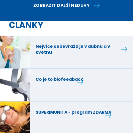
ZOBRAZIT DALŠÍ NEDUHY
ČLÁNKY
Nejvíce sebevražd je v dubnu a v
květnu
Co je to biofeedback
SUPERIMUNITA - program ZDARMA