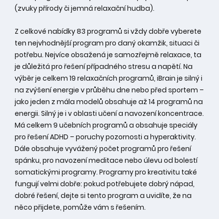
(zvuky přírody či jemná relaxační hudba).
Z celkové nabídky 83 programů si vždy dobře vyberete
ten nejvhodnější program pro daný okamžik, situaci či
potřebu. Nejvíce obsažená je samozřejmě relaxace, ta
je důležitá pro řešení případného stresu a napětí. Na
výběr je celkem 19 relaxačních programů, iBrain je silný i
na zvýšení energie v průběhu dne nebo před sportem –
jako jeden z mála modelů obsahuje až 14 programů na
energii. Silný je i v oblasti učení a navození koncentrace.
Má celkem 9 učebních programů a obsahuje speciály
pro řešení ADHD – poruchy pozornosti a hyperaktivity.
Dále obsahuje vyvážený počet programů pro řešení
spánku, pro navození meditace nebo úlevu od bolestí
somatickými programy. Programy pro kreativitu také
fungují velmi dobře: pokud potřebujete dobrý nápad,
dobré řešení, dejte si tento program a uvidíte, že na
něco přijdete, pomůže vám s řešením.