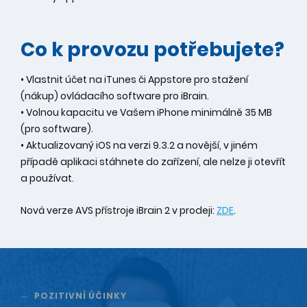
Co k provozu potřebujete?
• Vlastnit účet na iTunes či Appstore pro stažení
(nákup) ovládacího software pro iBrain.
• Volnou kapacitu ve Vašem iPhone minimálně 35 MB
(pro software).
• Aktualizovaný iOS na verzi 9.3.2 a novější, v jiném
případě aplikaci stáhnete do zařízení, ale nelze ji otevřít
a používat.
Nová verze AVS přístroje iBrain 2 v prodeji:
ZDE
.
POZITIVNÍ ÚČINKY