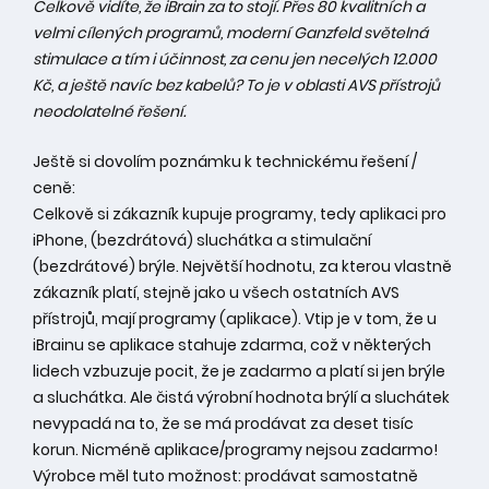
Celkově vidíte, že iBrain za to stojí. Přes 80 kvalitních a
velmi cílených programů, moderní Ganzfeld světelná
stimulace a tím i účinnost, za cenu jen necelých 12.000
Kč, a ještě navíc bez kabelů? To je v oblasti AVS přístrojů
neodolatelné řešení.
Ještě si dovolím poznámku k technickému řešení /
ceně:
Celkově si zákazník kupuje programy, tedy aplikaci pro
iPhone, (bezdrátová) sluchátka a stimulační
(bezdrátové) brýle. Největší hodnotu, za kterou vlastně
zákazník platí, stejně jako u všech ostatních AVS
přístrojů, mají programy (aplikace). Vtip je v tom, že u
iBrainu se aplikace stahuje zdarma, což v některých
lidech vzbuzuje pocit, že je zadarmo a platí si jen brýle
a sluchátka. Ale čistá výrobní hodnota brýlí a sluchátek
nevypadá na to, že se má prodávat za deset tisíc
korun. Nicméně aplikace/programy nejsou zadarmo!
Výrobce měl tuto možnost: prodávat samostatně