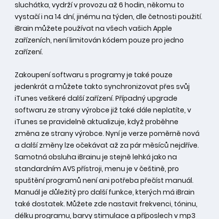
sluchátka, vydrží v provozu až 6 hodin, někomu to
vystačí i na 14 dní, jinému na týden, dle četnosti použití.
iBrain můžete používat na všech vašich Apple
zařízeních, není limitován kódem pouze pro jedno
zařízení.
Zakoupení softwaru s programy je také pouze
jedenkrát a můžete takto synchronizovat přes svůj
iTunes veškeré další zařízení. Případný upgrade
softwaru ze strany výrobce již také dále neplatíte, v
iTunes se pravidelně aktualizuje, když proběhne
změna ze strany výrobce. Nyní je verze poměrně nová
a další změny lze očekávat až za pár měsíců nejdříve.
Samotná obsluha iBrainu je stejně lehká jako na
standardním AVS přístroji, menu je v češtině, pro
spuštění programů není ani potřeba přečíst manuál.
Manuál je důležitý pro další funkce, kterých má iBrain
také dostatek. Můžete zde nastavit frekvenci, tóninu,
délku programu, barvy stimulace a příposlech v mp3