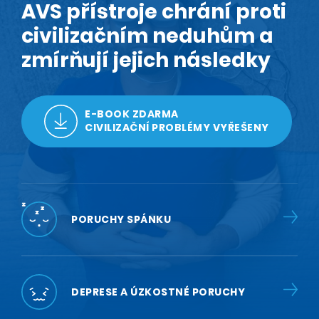
AVS přístroje chrání proti
civilizačním neduhům a
zmírňují jejich následky
E-BOOK ZDARMA
CIVILIZAČNÍ PROBLÉMY VYŘEŠENY
PORUCHY SPÁNKU
DEPRESE A ÚZKOSTNÉ PORUCHY