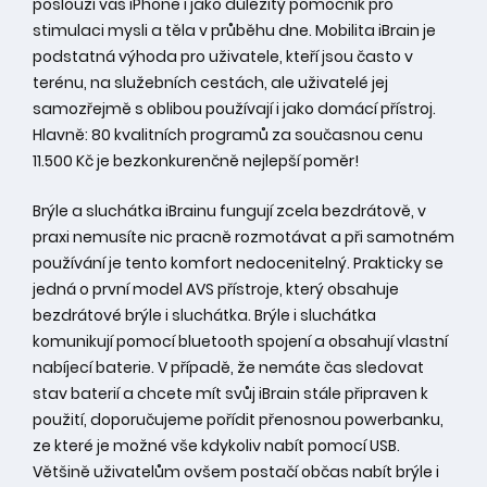
poslouží váš iPhone i jako důležitý pomocník pro
stimulaci mysli a těla v průběhu dne. Mobilita iBrain je
podstatná výhoda pro uživatele, kteří jsou často v
terénu, na služebních cestách, ale uživatelé jej
samozřejmě s oblibou používají i jako domácí přístroj.
Hlavně: 80 kvalitních programů za současnou cenu
11.500 Kč je bezkonkurenčně nejlepší poměr!
Brýle a sluchátka iBrainu fungují zcela bezdrátově, v
praxi nemusíte nic pracně rozmotávat a při samotném
používání je tento komfort nedocenitelný. Prakticky se
jedná o první model AVS přístroje, který obsahuje
bezdrátové brýle i sluchátka. Brýle i sluchátka
komunikují pomocí bluetooth spojení a obsahují vlastní
nabíjecí baterie. V případě, že nemáte čas sledovat
stav baterií a chcete mít svůj iBrain stále připraven k
použití, doporučujeme pořídit přenosnou powerbanku,
ze které je možné vše kdykoliv nabít pomocí USB.
Většině uživatelům ovšem postačí občas nabít brýle i