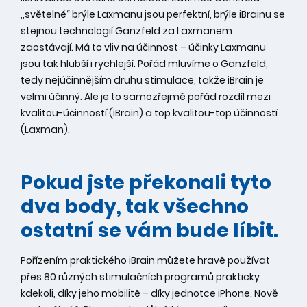
,,světelné“ brýle Laxmanu jsou perfektní, brýle iBrainu se
stejnou technologií Ganzfeld za Laxmanem
zaostávají. Má to vliv na účinnost – účinky Laxmanu
jsou tak hlubší i rychlejší. Pořád mluvíme o Ganzfeld,
tedy nejúčinnějším druhu stimulace, takže iBrain je
velmi účinný. Ale je to samozřejmě pořád rozdíl mezi
kvalitou-účinností (iBrain) a top kvalitou-top účinností
(Laxman).
Pokud jste překonali tyto
dva body, tak všechno
ostatní se vám bude líbit.
Pořízením praktického iBrain můžete hravě používat
přes 80 různých stimulačních programů prakticky
kdekoli, díky jeho mobilitě – díky jednotce iPhone. Nově